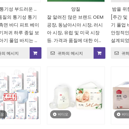
통기성 부드러운 슈
양질
밤을 위
품질의 통기성 통기
 면화 풀업 바지 아기
잘 알려진 많은 브랜드 OEM
[주간 및
 측면 바디 피트 베이
공장, 동남아시아 시장, 러시
기 풀업 
기저귀
 기저귀 하루 종일 보
아 시장, 유럽 및 미국 시장
안정적인
 아기 풀업 바지는 하
등. 가격과 품질에 대한 이중
설계되었
 보호를 제공합니다.
보장을 제공하고 경쟁 업체
성과 누
최고 품질의
한 달 동안 탄력 있는 경제
한 달 동안 친수성 
하의 메시지
귀하의 메시지
귀하
성 코어는 수분을 빠
를 쉽게 이길 수 있습니다.
루 종일
크기의 노인
적인 아기 기저귀
드러운 아기 기
그고 밤낮 내내 아기
안하게 지
저귀
하고 편안하게 유지
디오
비디오
비디