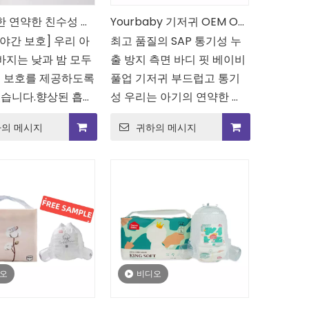
한 연약한 친수성 직
Yourbaby 기저귀 OEM OM
 야간 보호] 우리 아
물 아기 풀업
최고 품질의 SAP 통기성 누
OMM 사용자 정의 일회용
바지는 낮과 밤 모두
출 방지 측면 바디 핏 베이비
도매 풀 업 아기 기저귀
 보호를 제공하도록
풀업 기저귀 부드럽고 통기
습니다.향상된 흡수
성 우리는 아기의 연약한 피
수 방지 기능으로 하
부에 편안함의 중요성을 이
직물 부
1개월용 초소형 흡수 아기
XL 통기성 아기 기저귀 6
의 메시지
귀하의 메시지
 아기가 건조하고 편
해합니다. 당사의 풀업 팬츠
저귀
기저귀
월용
낼 수 있습니다.
는 부드럽고 통기성이 좋은
소재로 만들어져 아기의 피
부를 건조하고 시원하며 자
극 없이 유지하는 데 도움이
됩니다.
오
비디오