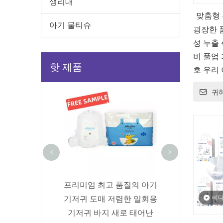
생리대
맞춤형 
아기 물티슈
굉장한 
퍼 흡수
성 누출
비 풀업
핫 제품
호 우리
루 종일
요실금을위한 
귀
고 흡수
통기성 모든 
르게 잠
성인 기
를 건조
합니다.
<
>
착 아기 기저귀
프리미엄 최고 품질의 아기
의 부드러운 통기
기저귀 도매 저렴한 일회용
비
졸린 흡수 일회용
기저귀 바지 새로 태어난