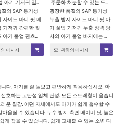
업 아기 기저귀 일회
주문화 처분할 수 있는 도매
질의 SAP 통기성
 저렴한 기저귀 기저
굉장한 품질의 SAP 통기성
졸린 통기성 연약한 기저귀
 사이드 바디 핏 베
누출 방지 사이드 바디 핏 아
귀
A 급은 아기 기저귀를 끌어
업 기저귀 간편한 찢
기 풀업 기저귀 누출 장벽 당
당깁니다
드 아기 풀업 팬츠로
사의 아기 풀업 바지에는 누
에 기저귀를 쉽게 교
출에 대한 추가 보호 층을 제
의 메시지
귀하의 메시지
 있습니다.쉽게 찢을
공하는 누출 장벽이 있습니
 측면으로 빠르고 깔
다.아기가 기어다니거나, 걷
제거할 수 있어 어디
거나, 놀고 있든 상관없이 우
리하고 위생적인 ​​
리 바지가 어질러진 것을 막
교체가 가능합니다.
아줄 것이라고 믿을 수 있습
합니다. 아기를 잘 돌보고 편안하게 착용하십시오.
아
니다.
, 선호하는 고탄성 입체 탄성. 모든 스트레칭이 옳습니
드러운 질감. 어떤 자세에서도 아기가 쉽게 흡수할 수
아올릴 수 있습니다. 누수 방지 측면 베이비 핏, 높은
쉽게 잡을 수 있습니다. 쉽게 교체할 수 있는 소변 디