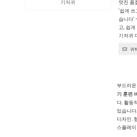
기저귀
기저귀
멋진 품질
'쉽게 쓰
기저귀 
습니다' 
고, 쉽게
기저귀 
가는 것
귀
듬거리는
고 빠르
저귀 교
부드러운 
기 훈련 
다. 활동
있습니다.
디자인. 
스플레이 