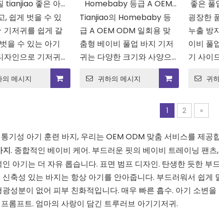
 tianjiao 좋은 아기
Homebaby 등급 A OEM
좋은 풀
고, 쉽게 벗을 수 있
풀업 훈련 팬츠 기저
Tianjiao의 Homebaby 등
ODM 일회용 맞춤형 아기 풀
굉장한 품
용 도매
- 기저귀를 쉽게 갈
급 A OEM ODM 일회용 맞
누출 방지
귀
업 바지 기저귀
 벗을 수 있는 아기
춤형 베이비 풀업 바지 기저
이비 풀
디자인으로 기저귀를
귀는 다양한 크기와 사양으
기 사이
이 매우 쉽습니다. 더
로 제공됩니다.귀하의 선호
이동 중
하의 메시지
귀하의 메시지
귀하
 일에 작별을 고하
도나 비즈니스 요구에 따라
체할 수
고 번거롭지 않은 기
가장 적합한 옵션을 선택할
수 있는
체를 경험해 보세요.
수 있습니다.Tianjiao는 고품
끔하게 
1
2
»
질 베이비 풀업 팬츠 기저귀
에서나 편
를 제공할 수 있는 신뢰할 수
기저귀 
통기성 아기 훈련 바지, 우리는 OEM ODM 맞춤 서비스를 제공
있는 제조업체입니다.숙련된
바지
. 종합적인 베이비 케어. 부드러운 핏의 베이비 트레이닝 팬츠
제품 개발 팀이 귀하의 맞춤
적인 아기는 더 자유 롭습니다. 표면 범프 디자인. 탄생한 듯한 부
형 디자인을 최우선으로 고
 신축성 있는 바지는 항상 아기를 안아줍니다. 부드러워서 쉽게 말
려합니다.
형광성분이 없어 피부 친화적입니다. 매우 빠른 흡수. 아기 소변을 
프롬프트. 엄마의 사랑이 담긴 트루러브 아기기저귀.