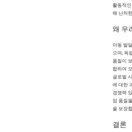
활동적인 
해 난처한
왜 우
아동 발달
으며, 독
품질이 보장
합하여 모
글로벌 시
에 대한 
경쟁력 있
엄 품질을
을 보장합
결론