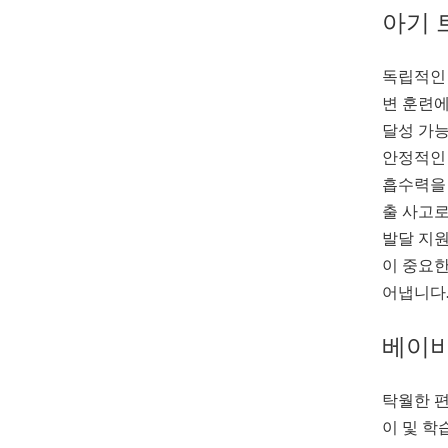
아기 
독립적인 
변 훈련에
달성 가능
안정적인 
흡수력을 
출 사고로
발달 지원
이 중요한
어냅니다
베이비
탁월한 편
이 및 학