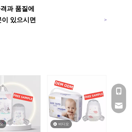
 가격과 품질에
문이 있으시면
＞
+86- 1
amy@ba
오
비디오